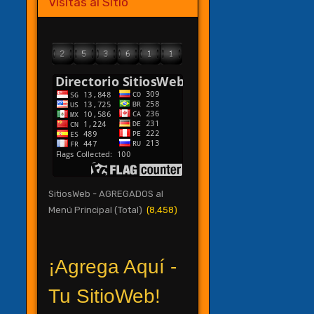
Visitas al Sitio
SitiosWeb - AGREGADOS al
Menú Principal (Total)
(8,458)
¡Agrega Aquí -
Tu SitioWeb!