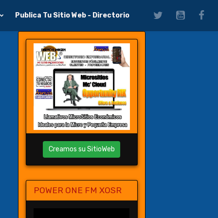
Publica Tu Sitio Web - Directorio
Creamos su SitioWeb
POWER ONE FM XOSR