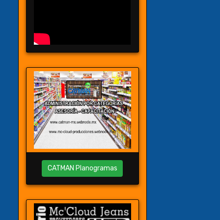
CATMAN Planogramas