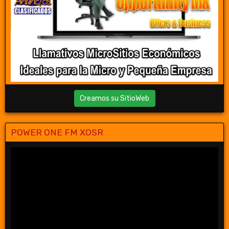
Creamos su SitioWeb
POWER ONE FM XOSR