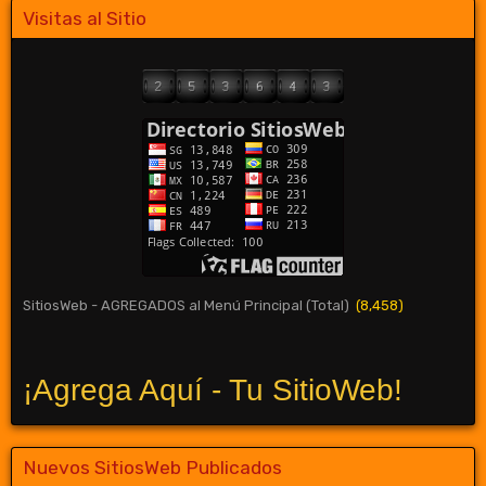
Visitas al Sitio
SitiosWeb - AGREGADOS al Menú Principal (Total)
(8,458)
¡Agrega Aquí - Tu SitioWeb!
Nuevos SitiosWeb Publicados