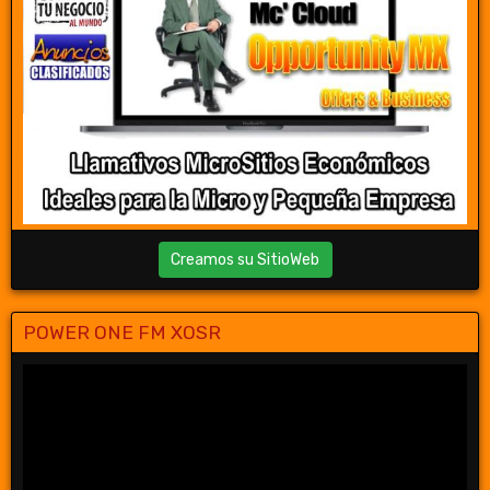
Creamos su SitioWeb
POWER ONE FM XOSR