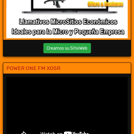
Creamos su SitioWeb
POWER ONE FM XOSR