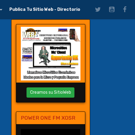
Publica Tu Sitio Web - Directorio
Creamos su SitioWeb
POWER ONE FM XOSR