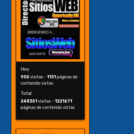
Hoy
905
visitas -
1131
páginas de
contenido vistas
Total
248351
visitas -
1221671
páginas de contenido vistas