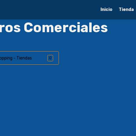
Inicio
Tienda
tros Comerciales
opping - Tiendas
0