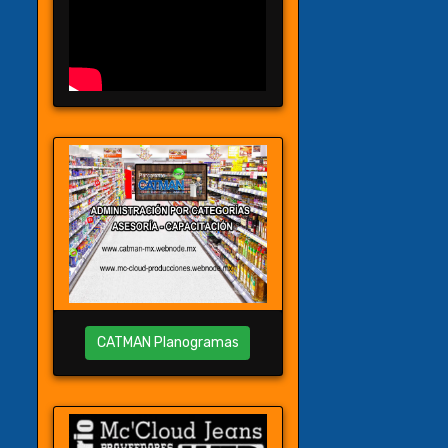
CATMAN Planogramas