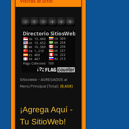
Visitas al Sitio
SitiosWeb - AGREGADOS al
Menú Principal (Total)
(8,458)
¡Agrega Aquí -
Tu SitioWeb!