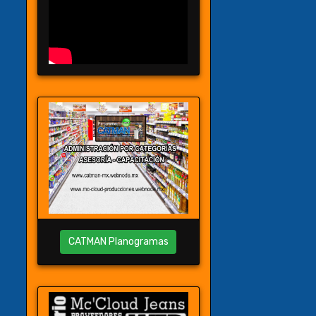
CATMAN Planogramas