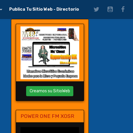
Publica Tu Sitio Web - Directorio
Creamos su SitioWeb
POWER ONE FM XOSR