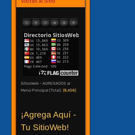
Visitas al Sitio
SitiosWeb - AGREGADOS al
Menú Principal (Total)
(8,458)
¡Agrega Aquí -
Tu SitioWeb!