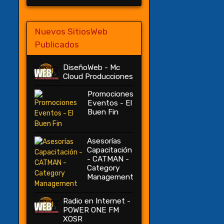
Nuevos SitiosWeb
Publicados
DiseñoWeb - Mc
Cloud Producciones
Promociones
Eventos - El
Buen Fin
Asesorías
Capacitación
- CATMAN -
Category
Management
Radio en Internet -
POWER ONE FM
XOSR