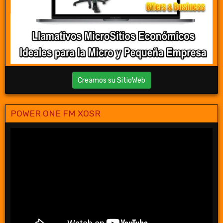
Creamos su SitioWeb
POWER ONE FM XOSR