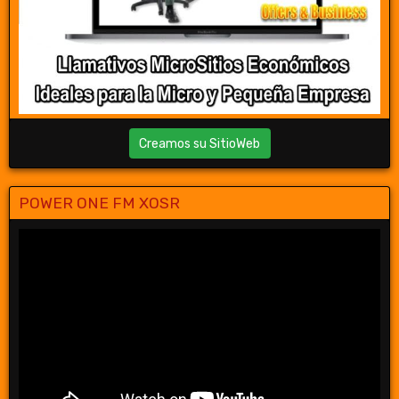
Creamos su SitioWeb
POWER ONE FM XOSR