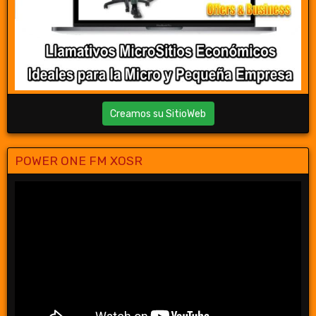
Creamos su SitioWeb
POWER ONE FM XOSR