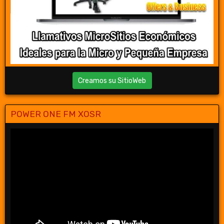
Creamos su SitioWeb
POWER ONE FM XOSR