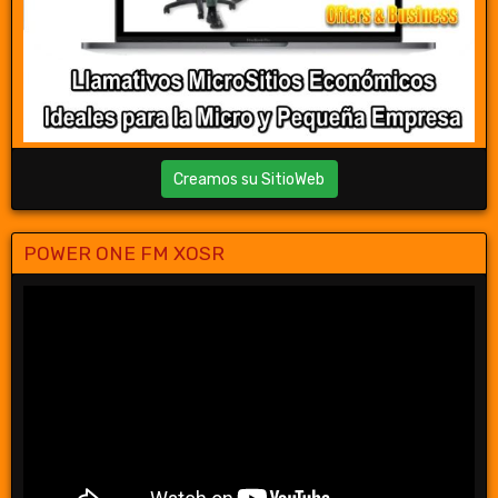
Creamos su SitioWeb
POWER ONE FM XOSR