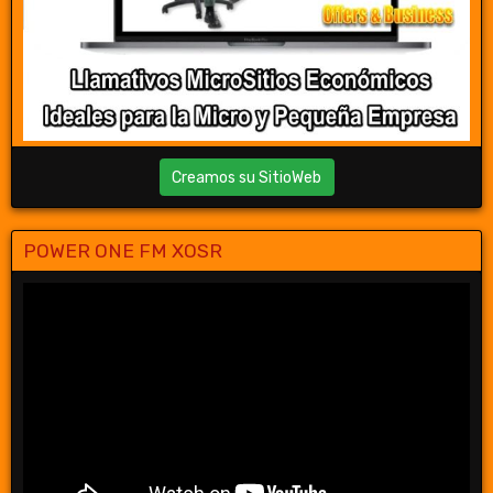
Creamos su SitioWeb
POWER ONE FM XOSR