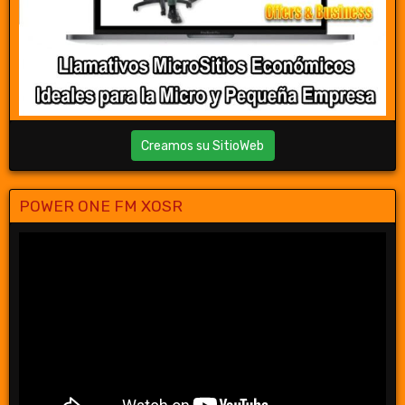
Creamos su SitioWeb
POWER ONE FM XOSR