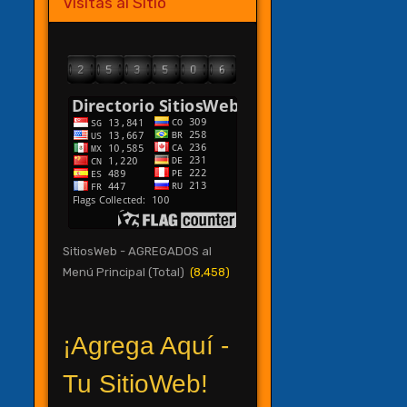
Visitas al Sitio
SitiosWeb - AGREGADOS al
Menú Principal (Total)
(8,458)
¡Agrega Aquí -
Tu SitioWeb!