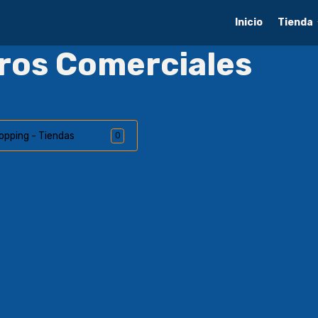
Inicio
Tienda
tros Comerciales
opping - Tiendas
0