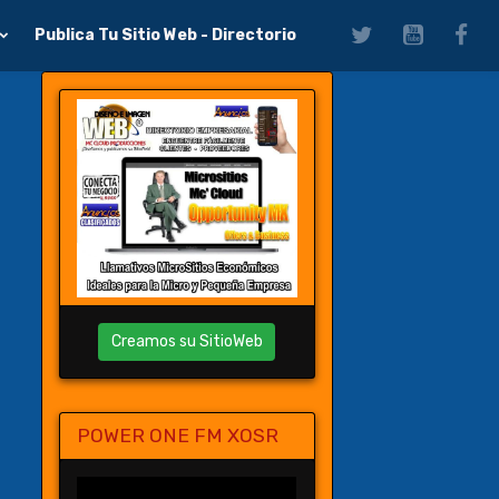
Publica Tu Sitio Web - Directorio
Creamos su SitioWeb
POWER ONE FM XOSR