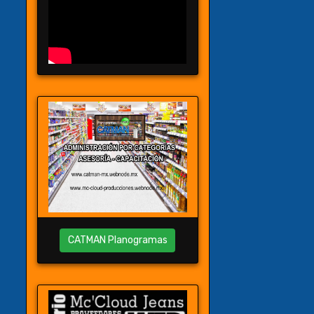
CATMAN Planogramas