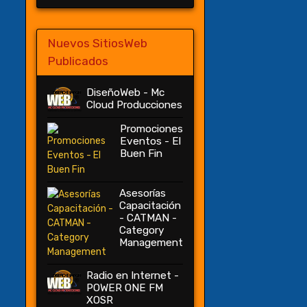
Nuevos SitiosWeb
Publicados
DiseñoWeb - Mc
Cloud Producciones
Promociones
Eventos - El
Buen Fin
Asesorías
Capacitación
- CATMAN -
Category
Management
Radio en Internet -
POWER ONE FM
XOSR