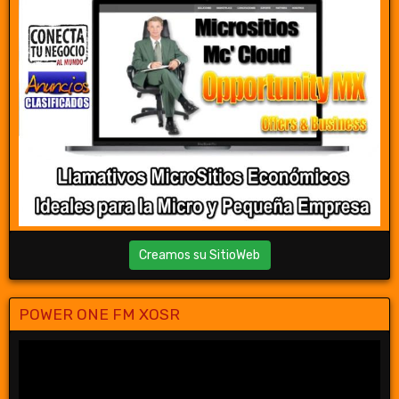
Creamos su SitioWeb
POWER ONE FM XOSR