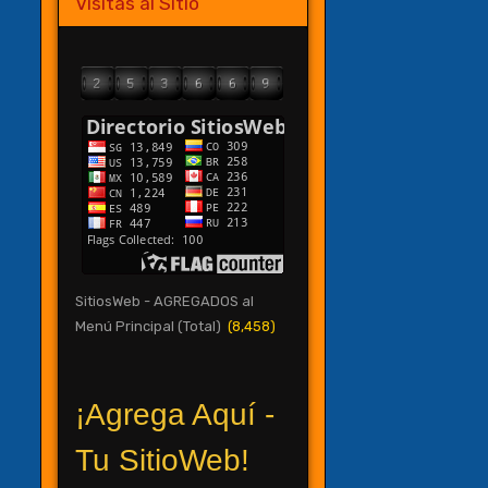
Visitas al Sitio
SitiosWeb - AGREGADOS al
Menú Principal (Total)
(8,458)
¡Agrega Aquí -
Tu SitioWeb!