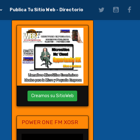
Publica Tu Sitio Web - Directorio
Creamos su SitioWeb
POWER ONE FM XOSR