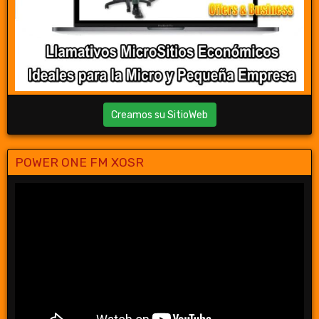
Creamos su SitioWeb
POWER ONE FM XOSR