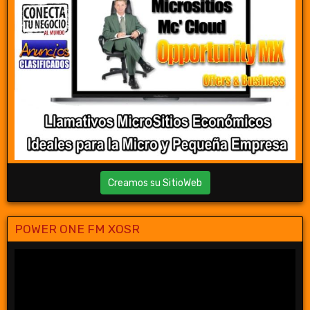
Creamos su SitioWeb
POWER ONE FM XOSR