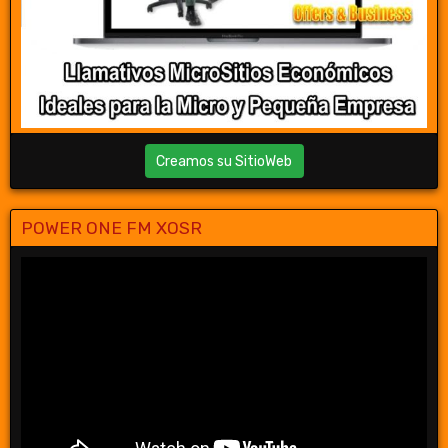
Creamos su SitioWeb
POWER ONE FM XOSR