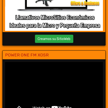
Creamos su SitioWeb
POWER ONE FM XOSR