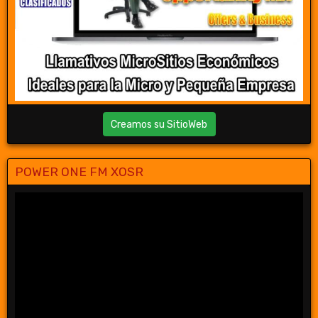
Creamos su SitioWeb
POWER ONE FM XOSR