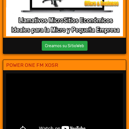
Creamos su SitioWeb
POWER ONE FM XOSR