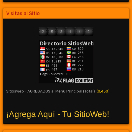
Visitas al Sitio
SitiosWeb - AGREGADOS al Menú Principal (Total)
(8,458)
¡Agrega Aquí - Tu SitioWeb!