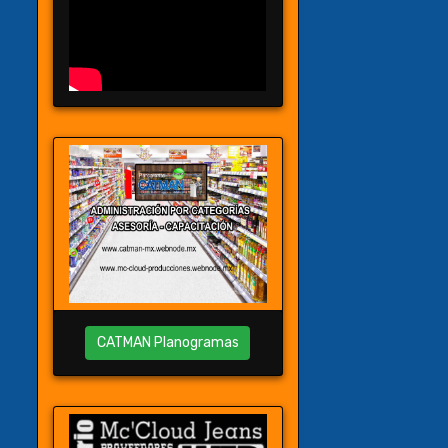
CATMAN Planogramas