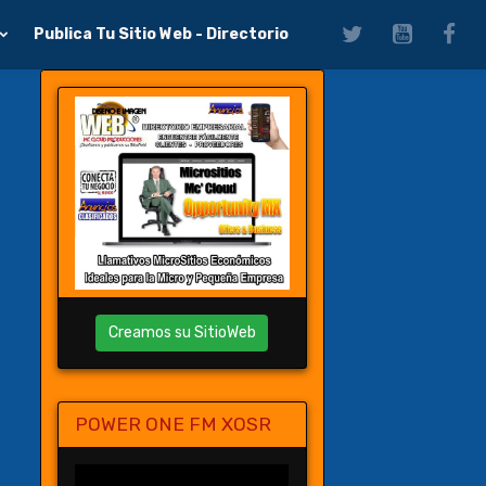
Publica Tu Sitio Web - Directorio
Creamos su SitioWeb
POWER ONE FM XOSR