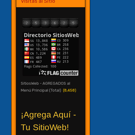
Visitas al Sitio
SitiosWeb - AGREGADOS al
Menú Principal (Total)
(8,458)
¡Agrega Aquí -
Tu SitioWeb!