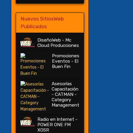
Nuevos SitiosWeb
Publicados
DiseñoWeb - Mc
Cloud Producciones
Promociones
Eventos - El
Buen Fin
Asesorías
Capacitación
- CATMAN -
Category
Management
Radio en Internet -
POWER ONE FM
XOSR