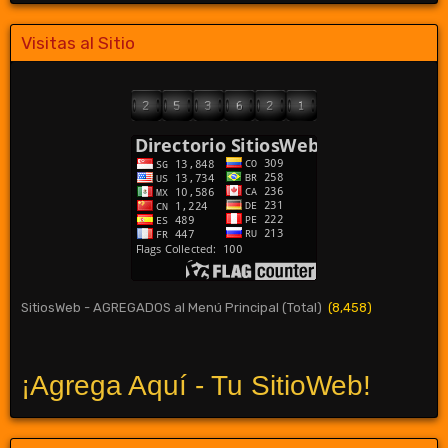
Visitas al Sitio
SitiosWeb - AGREGADOS al Menú Principal (Total)
(8,458)
¡Agrega Aquí - Tu SitioWeb!