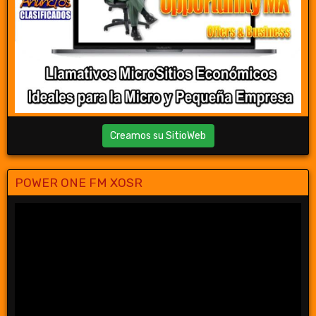
Creamos su SitioWeb
POWER ONE FM XOSR