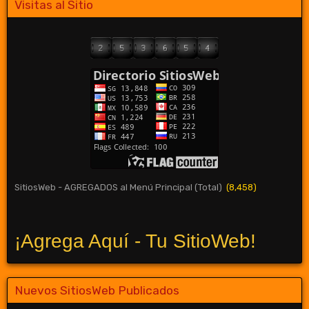
Visitas al Sitio
SitiosWeb - AGREGADOS al Menú Principal (Total)
(8,458)
¡Agrega Aquí - Tu SitioWeb!
Nuevos SitiosWeb Publicados