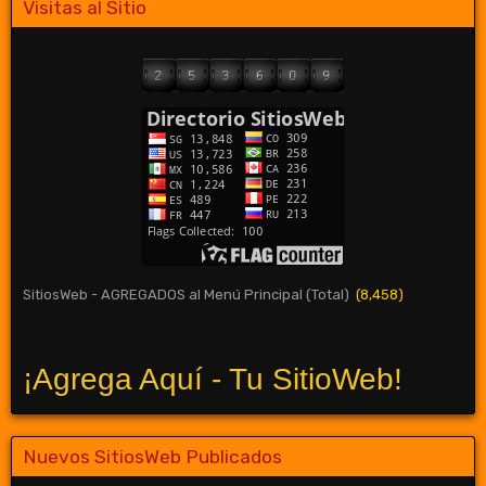
Visitas al Sitio
SitiosWeb - AGREGADOS al Menú Principal (Total)
(8,458)
¡Agrega Aquí - Tu SitioWeb!
Nuevos SitiosWeb Publicados