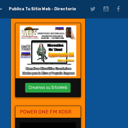
Publica Tu Sitio Web - Directorio
Creamos su SitioWeb
POWER ONE FM XOSR