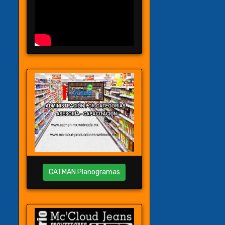
CATMAN Planogramas