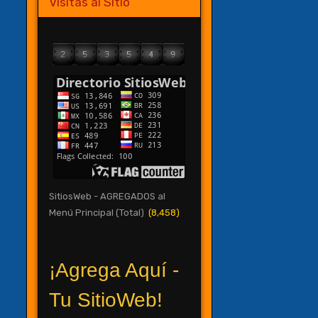
Visitas al Sitio
SitiosWeb - AGREGADOS al
Menú Principal (Total)
(8,458)
¡Agrega Aquí -
Tu SitioWeb!