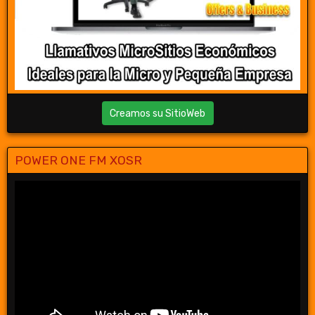
Creamos su SitioWeb
POWER ONE FM XOSR