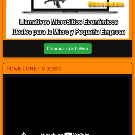
Creamos su SitioWeb
POWER ONE FM XOSR