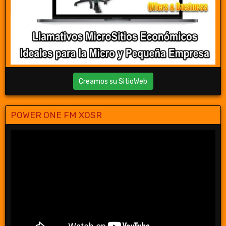
Creamos su SitioWeb
POWER ONE FM XOSR