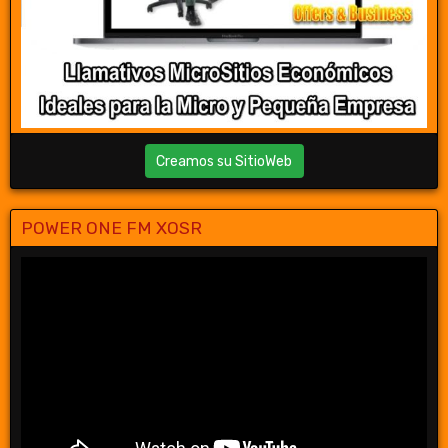
Creamos su SitioWeb
POWER ONE FM XOSR