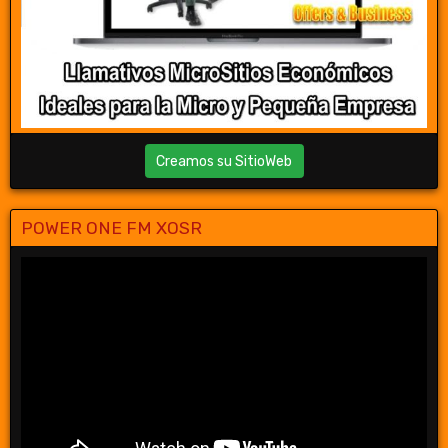
Creamos su SitioWeb
POWER ONE FM XOSR