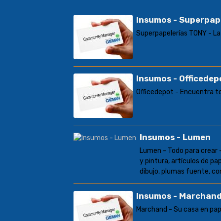
Insumos - Superpap
Superpapelerías TONY - La
Insumos - Officedep
Officedepot - Encuentra to
Insumos - Lumen
Lumen - Todo para crear
y pintura, artículos de pa
dibujo, plumas fuente, co
Insumos - Marchan
Marchand - Su casa en pape