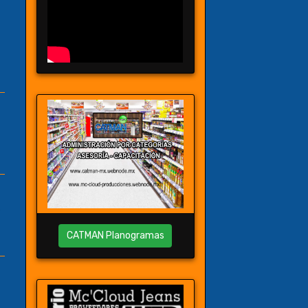
e
CATMAN Planogramas