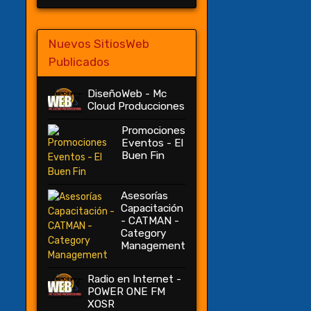
Nuevos SitiosWeb
Publicados
DiseñoWeb - Mc
Cloud Producciones
Promociones
Eventos - El
Buen Fin
Asesorías
Capacitación
- CATMAN -
Category
Management
Radio en Internet -
POWER ONE FM
XOSR