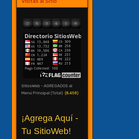
Visitas al Sitio
SitiosWeb - AGREGADOS al
Menú Principal (Total)
(8,458)
¡Agrega Aquí -
Tu SitioWeb!