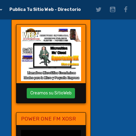
Publica Tu Sitio Web - Directorio
Creamos su SitioWeb
POWER ONE FM XOSR