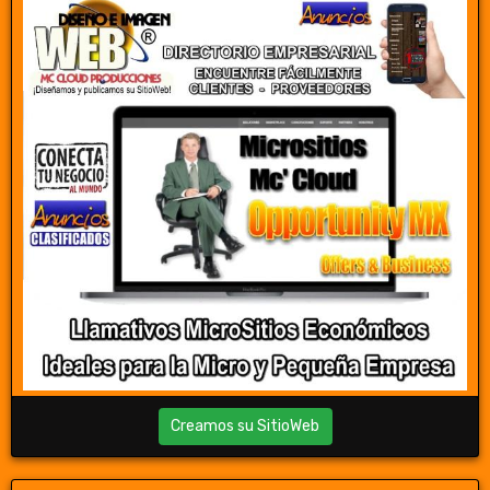
Creamos su SitioWeb