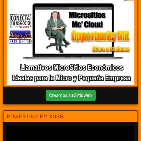
Creamos su SitioWeb
POWER ONE FM XOSR