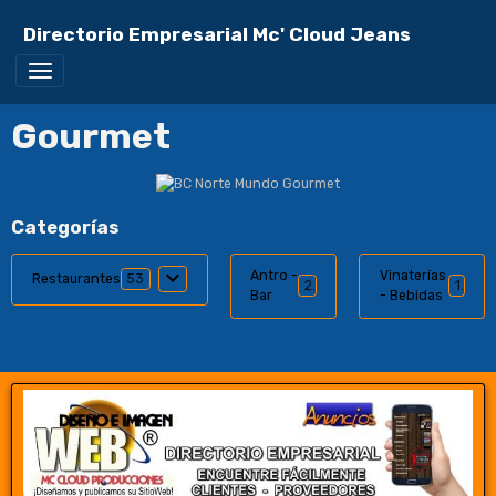
Directorio Empresarial Mc' Cloud Jeans
Gourmet
Categorías
Antro -
Vinaterías
Restaurantes
53
2
1
Bar
- Bebidas