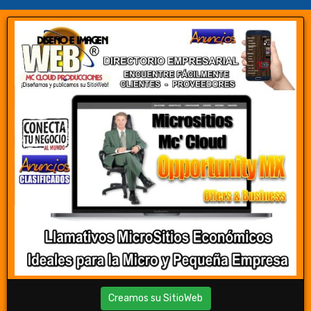
Creamos su SitioWeb