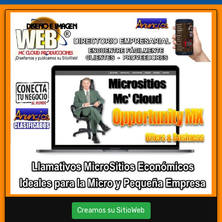
Creamos su SitioWeb