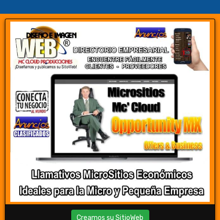
Creamos su SitioWeb