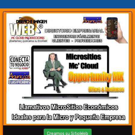
Creamos su SitioWeb