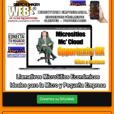
Creamos su SitioWeb