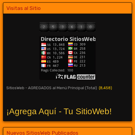
Visitas al Sitio
SitiosWeb - AGREGADOS al Menú Principal (Total)
(8,458)
¡Agrega Aquí - Tu SitioWeb!
Nuevos SitiosWeb Publicados