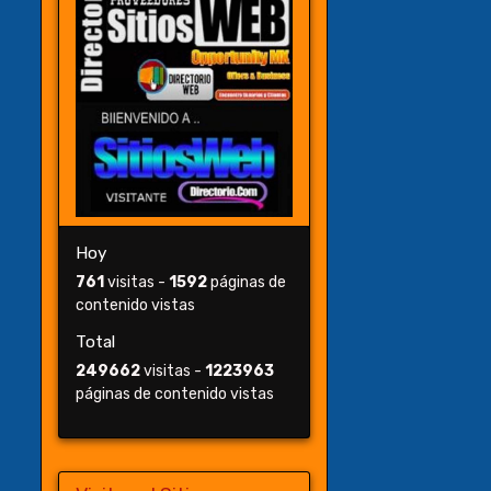
Hoy
761
visitas -
1592
páginas de
contenido vistas
Total
249662
visitas -
1223963
páginas de contenido vistas