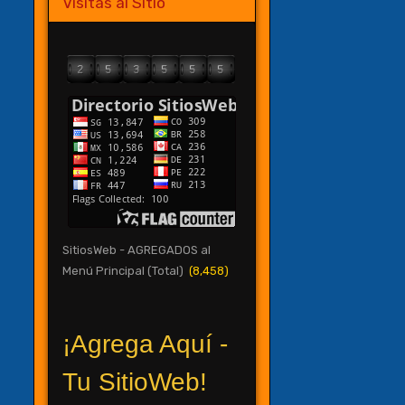
Visitas al Sitio
SitiosWeb - AGREGADOS al
Menú Principal (Total)
(8,458)
¡Agrega Aquí -
Tu SitioWeb!