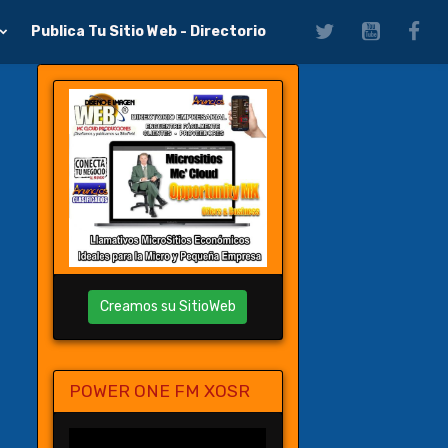
Publica Tu Sitio Web - Directorio
Creamos su SitioWeb
POWER ONE FM XOSR