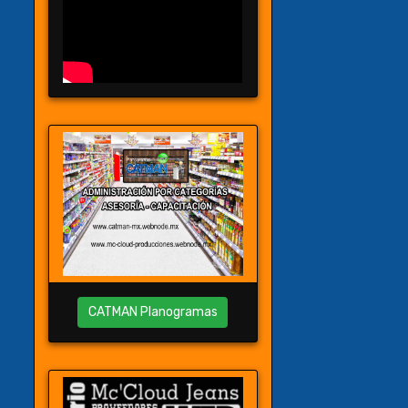
CATMAN Planogramas