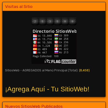
Visitas al Sitio
SitiosWeb - AGREGADOS al Menú Principal (Total)
(8,458)
¡Agrega Aquí - Tu SitioWeb!
Nuevos SitiosWeb Publicados