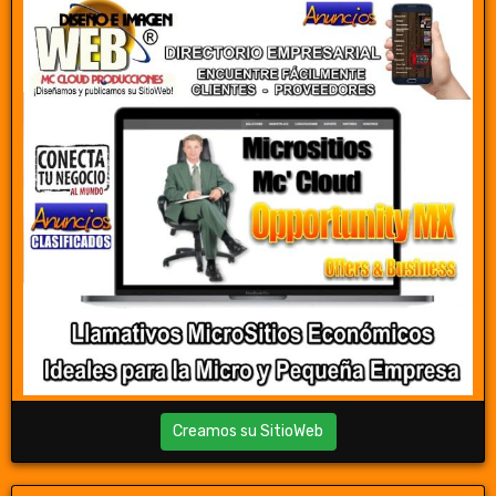
Creamos su SitioWeb