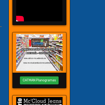
CATMAN Planogramas