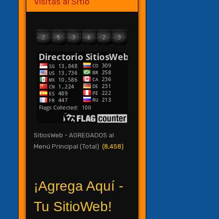
Visitas al Sitio
SitiosWeb - AGREGADOS al
Menú Principal (Total)
(8,458)
¡Agrega Aquí -
Tu SitioWeb!