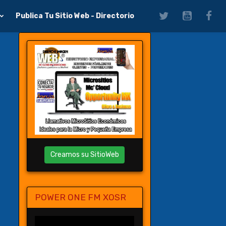
Publica Tu Sitio Web - Directorio
Creamos su SitioWeb
POWER ONE FM XOSR