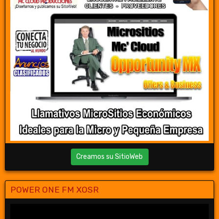
Creamos su SitioWeb
POWER ONE FM XOSR