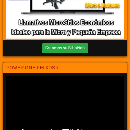
Creamos su SitioWeb
POWER ONE FM XOSR