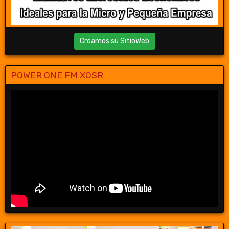
Creamos su SitioWeb
POWER ONE FM XOSR