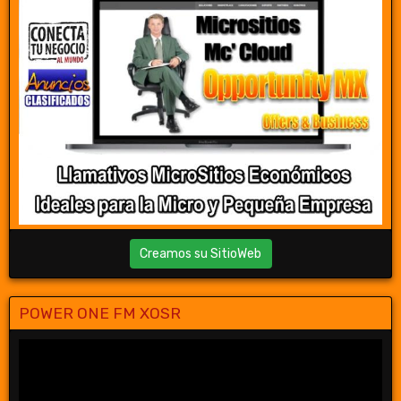
Creamos su SitioWeb
POWER ONE FM XOSR